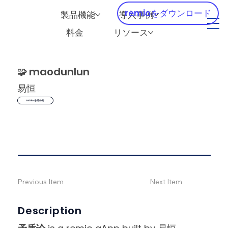
remioをダウンロード
製品機能
導入事例
料金
リソース
🧩
maodunlun
易恒
remio を始める
Previous Item
Next Item
Description