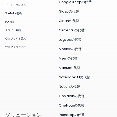
Google Keepの代替
セカンドブレイン
Glaspの代替
YouTube要約
Gleanの代替
PDF要約
Getrecallの代替
スライド要約
ウェブサイト要約
Logseqの代替
ウェブクリッパー
Monicaの代替
Memの代替
Manusの代替
NotebookLMの代替
Notionの代替
Obsidianの代替
OneNoteの代替
ソリューション
Raindropの代替