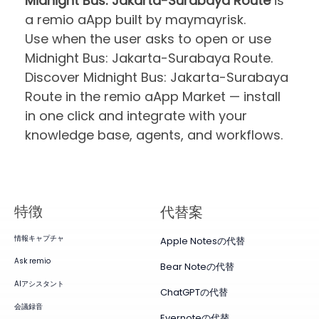
Midnight Bus: Jakarta-Surabaya Route
is
a remio aApp built by maymayrisk.
Use when the user asks to open or use
Midnight Bus: Jakarta-Surabaya Route.
Discover Midnight Bus: Jakarta-Surabaya
Route in the remio aApp Market — install
in one click and integrate with your
knowledge base, agents, and workflows.
特徴
代替案
情報キャプチャ
Apple Notesの代替
Ask remio
Bear Noteの代替
AIアシスタント
ChatGPTの代替
会議録音
Evernoteの代替