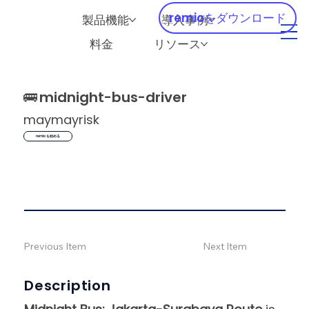
remioをダウンロード
製品機能
導入事例
料金
リソース
🚌
midnight-bus-driver
maymayrisk
remio を始める
Previous Item
Next Item
Description