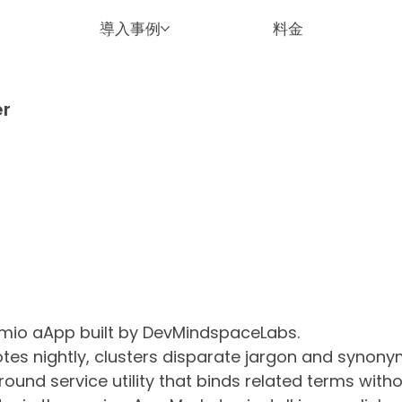
導入事例
料金
r
emio aApp built by DevMindspaceLabs.
tes nightly, clusters disparate jargon and synon
ound service utility that binds related terms wit