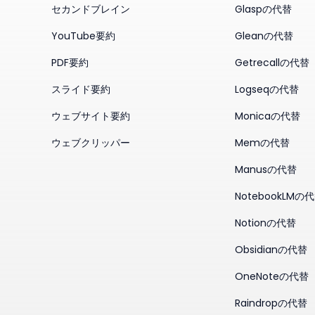
セカンドブレイン
Glaspの代替
YouTube要約
Gleanの代替
PDF要約
Getrecallの代替
スライド要約
Logseqの代替
ウェブサイト要約
Monicaの代替
ウェブクリッパー
Memの代替
Manusの代替
NotebookLMの
Notionの代替
Obsidianの代替
OneNoteの代替
Raindropの代替