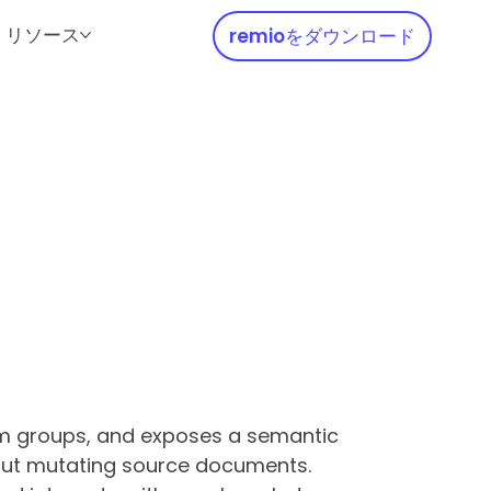
リソース
remioをダウンロード
ym groups, and exposes a semantic
hout mutating source documents.