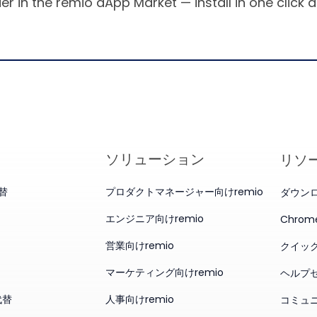
r in the remio aApp Market — install in one click 
ソリューション
リソ
代替
プロダクトマネージャー向けremio
ダウン
エンジニア向けremio
Chro
営業向けremio
クイッ
マーケティング向けremio
ヘルプ
代替
人事向けremio
コミュ