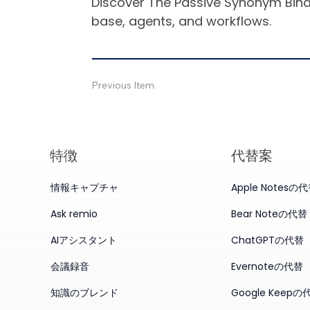
Discover The Passive Synonym Binde
base, agents, and workflows.
Previous Item
特徴
代替案
情報キャプチャ
Apple Notesの
Ask remio
Bear Noteの代替
AIアシスタント
ChatGPTの代替
会議録音
Evernoteの代替
知識のブレンド
Google Keepの