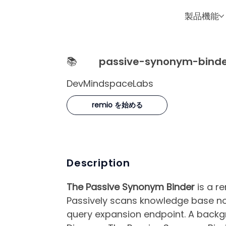
製品機能
📚
passive-synonym-binde
DevMindspaceLabs
remio を始める
Description
The Passive Synonym Binder
is a r
Passively scans knowledge base no
query expansion endpoint. A backgr