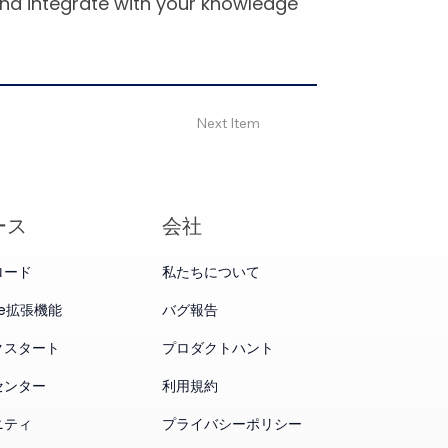
and integrate with your knowledge
Next Item
ース
会社
ロード
私たちについて
me拡張機能
バグ報告
クスタート
プロダクトハント
センター
利用規約
ニティ
プライバシーポリシー