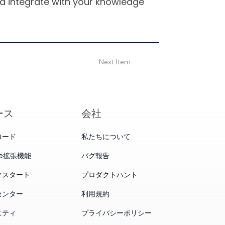
and integrate with your knowledge
Next Item
ース
会社
ロード
私たちについて
me拡張機能
バグ報告
クスタート
プロダクトハント
センター
利用規約
ニティ
プライバシーポリシー