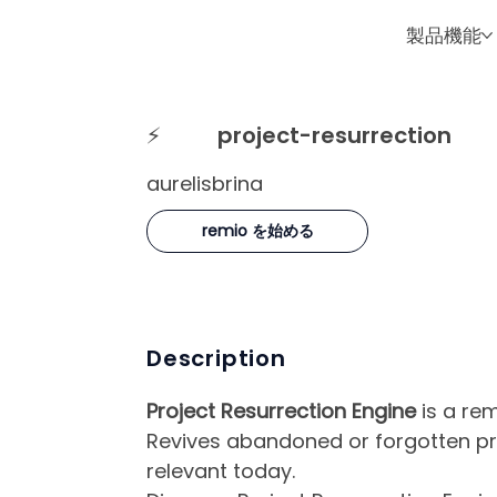
製品機能
⚡
project-resurrection
aurelisbrina
remio を始める
Description
Project Resurrection Engine
is a rem
Revives abandoned or forgotten pro
relevant today.