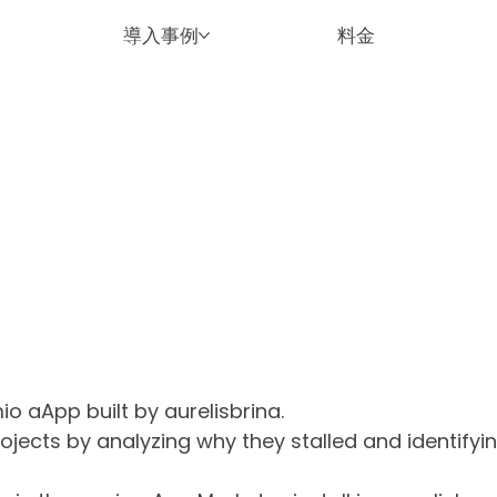
導入事例
料金
io aApp built by aurelisbrina.
jects by analyzing why they stalled and identify