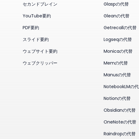
セカンドブレイン
Glaspの代替
YouTube要約
Gleanの代替
PDF要約
Getrecallの代替
スライド要約
Logseqの代替
ウェブサイト要約
Monicaの代替
ウェブクリッパー
Memの代替
Manusの代替
NotebookLMの
Notionの代替
Obsidianの代替
OneNoteの代替
Raindropの代替