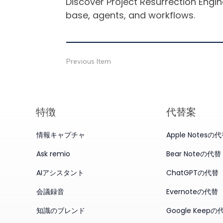
Discover Project Resurrection Engin
base, agents, and workflows.
Previous Item
特徴
代替案
情報キャプチャ
Apple Notesの
Ask remio
Bear Noteの代替
AIアシスタント
ChatGPTの代替
会議録音
Evernoteの代替
知識のブレンド
Google Keepの