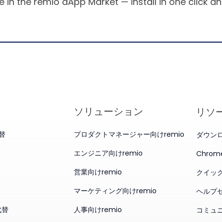
e in the remio aApp Market — install in one click 
ソリューション
リソ
代替
プロダクトマネージャー向けremio
ダウン
エンジニア向けremio
Chro
営業向けremio
クイッ
マーケティング向けremio
ヘルプ
代替
人事向けremio
コミュ