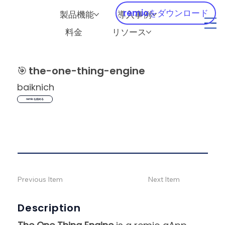
remioをダウンロード
製品機能
導入事例
料金
リソース
🎯
the-one-thing-engine
baiknich
remio を始める
Previous Item
Next Item
Description