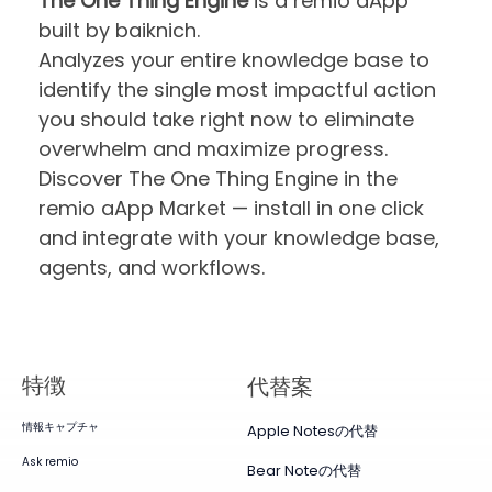
The One Thing Engine
is a remio aApp
built by baiknich.
Analyzes your entire knowledge base to
identify the single most impactful action
you should take right now to eliminate
overwhelm and maximize progress.
Discover The One Thing Engine in the
remio aApp Market — install in one click
and integrate with your knowledge base,
agents, and workflows.
特徴
代替案
情報キャプチャ
Apple Notesの代替
Ask remio
Bear Noteの代替