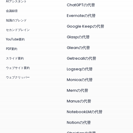
AIアシスタント
ChatGPTの代替
会議録音
Evernoteの代替
知識のブレンド
Google Keepの代替
セカンドブレイン
Glaspの代替
YouTube要約
Gleanの代替
PDF要約
Getrecallの代替
スライド要約
ウェブサイト要約
Logseqの代替
ウェブクリッパー
Monicaの代替
Memの代替
Manusの代替
NotebookLMの代替
Notionの代替