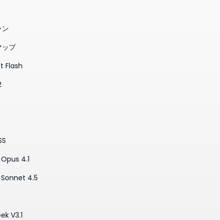
ラン
マップ
t Flash
2
SS
Opus 4.1
 Sonnet 4.5
3
ek V3.1