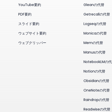
YouTube要約
Gleanの代替
PDF要約
Getrecallの代替
スライド要約
Logseqの代替
ウェブサイト要約
Monicaの代替
ウェブクリッパー
Memの代替
Manusの代替
NotebookLMの
Notionの代替
Obsidianの代替
OneNoteの代替
Raindropの代替
Readwiseの代替