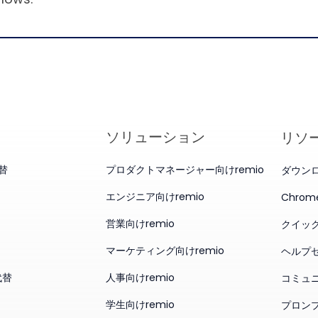
ソリューション
リソ
代替
プロダクトマネージャー向けremio
ダウン
エンジニア向けremio
Chro
営業向けremio
クイッ
マーケティング向けremio
ヘルプ
代替
人事向けremio
コミュ
学生向けremio
プロン