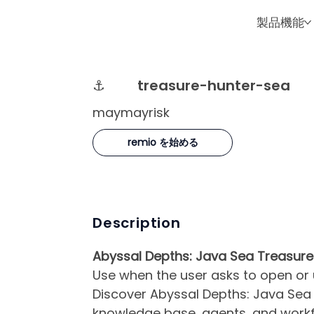
製品機能
⚓
treasure-hunter-sea
maymayrisk
remio を始める
Description
Abyssal Depths: Java Sea Treasure
Use when the user asks to open or 
Discover Abyssal Depths: Java Sea T
knowledge base, agents, and workf