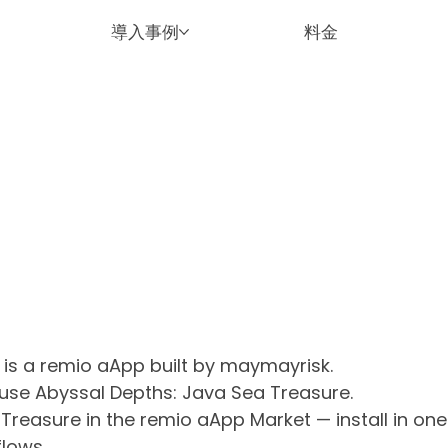
導入事例
料金
is a remio aApp built by maymayrisk.
use Abyssal Depths: Java Sea Treasure.
reasure in the remio aApp Market — install in one 
lows.