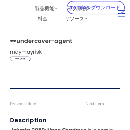
remioをダウンロード
製品機能
導入事例
料金
リソース
🕶️
undercover-agent
maymayrisk
remio を始める
Previous Item
Next Item
Description