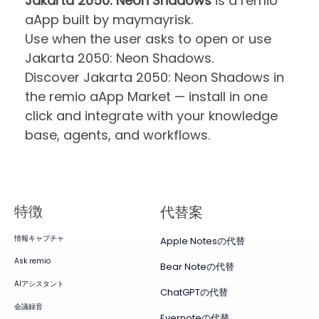
Jakarta 2050: Neon Shadows
is a remio
aApp built by maymayrisk.
Use when the user asks to open or use
Jakarta 2050: Neon Shadows.
Discover Jakarta 2050: Neon Shadows in
the remio aApp Market — install in one
click and integrate with your knowledge
base, agents, and workflows.
特徴
代替案
情報キャプチャ
Apple Notesの代替
Ask remio
Bear Noteの代替
AIアシスタント
ChatGPTの代替
会議録音
Evernoteの代替