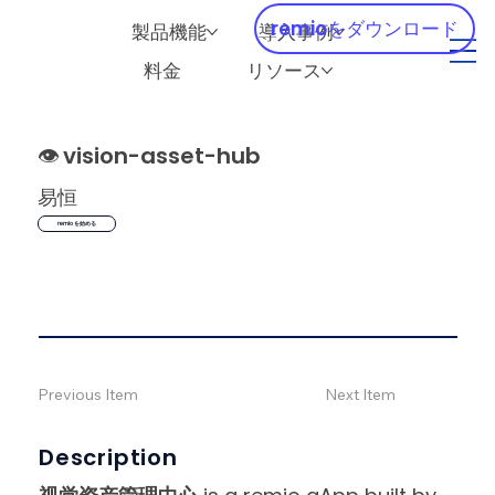
remioをダウンロード
製品機能
導入事例
料金
リソース
👁️
vision-asset-hub
易恒
remio を始める
Previous Item
Next Item
Description