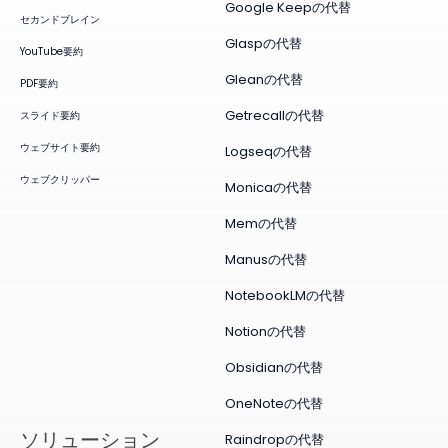
Google Keepの代替
セカンドブレイン
Glaspの代替
YouTube要約
Gleanの代替
PDF要約
Getrecallの代替
スライド要約
ウェブサイト要約
Logseqの代替
ウェブクリッパー
Monicaの代替
Memの代替
Manusの代替
NotebookLMの代替
Notionの代替
Obsidianの代替
OneNoteの代替
ソリューション
Raindropの代替