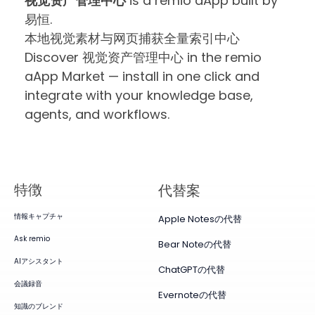
视觉资产管理中心
is a remio aApp built by
易恒.
本地视觉素材与网页捕获全量索引中心
Discover 视觉资产管理中心 in the remio
aApp Market — install in one click and
integrate with your knowledge base,
agents, and workflows.
特徴
代替案
情報キャプチャ
Apple Notesの代替
Ask remio
Bear Noteの代替
AIアシスタント
ChatGPTの代替
会議録音
Evernoteの代替
知識のブレンド