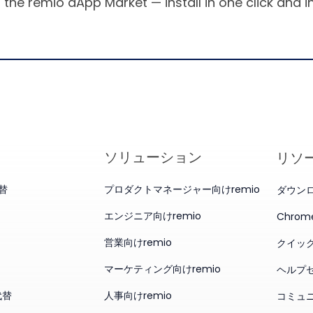
 the remio aApp Market — install in one click and 
ソリューション
リソ
代替
プロダクトマネージャー向けremio
ダウン
エンジニア向けremio
Chro
営業向けremio
クイッ
マーケティング向けremio
ヘルプ
代替
人事向けremio
コミュ