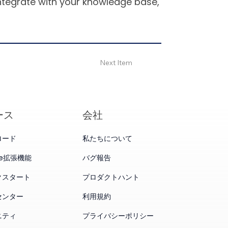
integrate with your knowledge base,
Next Item
ース
会社
ロード
私たちについて
me拡張機能
バグ報告
クスタート
プロダクトハント
センター
利用規約
ニティ
プライバシーポリシー