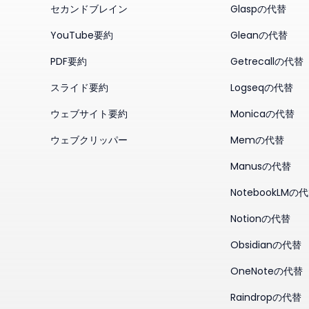
セカンドブレイン
Glaspの代替
YouTube要約
Gleanの代替
PDF要約
Getrecallの代替
スライド要約
Logseqの代替
ウェブサイト要約
Monicaの代替
ウェブクリッパー
Memの代替
Manusの代替
NotebookLMの
Notionの代替
Obsidianの代替
OneNoteの代替
Raindropの代替