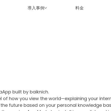
導入事例
料金
aApp built by baiknich.
of how you view the world—explaining your inter
 the future based on your personal knowledge bas