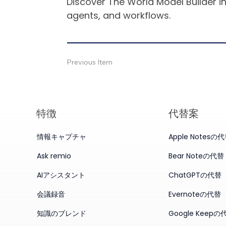
Discover The World Model Builder in
agents, and workflows.
Previous Item
特徴
代替案
情報キャプチャ
Apple Notesの
Ask remio
Bear Noteの代替
AIアシスタント
ChatGPTの代替
会議録音
Evernoteの代替
知識のブレンド
Google Keepの