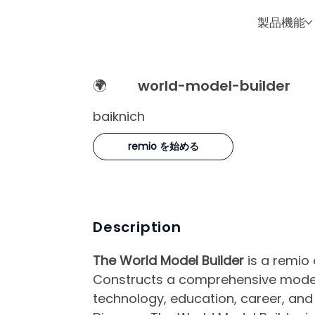
製品機能
🌍
world-model-builder
baiknich
remio を始める
Description
The World Model Builder
is a remio 
Constructs a comprehensive model 
technology, education, career, and