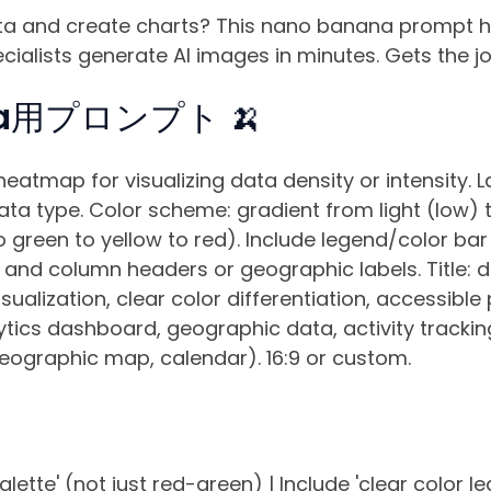
ata and create charts? This nano banana prompt h
cialists generate AI images in minutes. Gets the j
na用プロンプト 🍌
eatmap for visualizing data density or intensity. 
a type. Color scheme: gradient from light (low) t
 green to yellow to red). Include legend/color bar 
w and column headers or geographic labels. Title: d
ualization, clear color differentiation, accessible
lytics dashboard, geographic data, activity tracki
geographic map, calendar). 16:9 or custom.
lette' (not just red-green) | Include 'clear color l