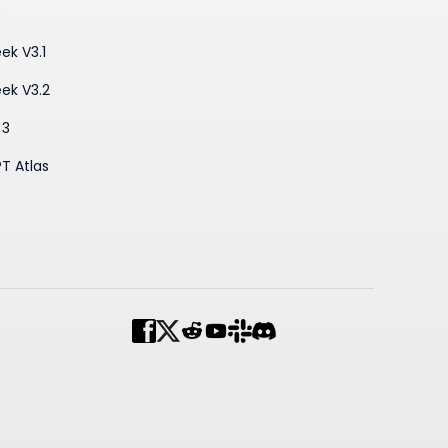
3
ek V3.1
ek V3.2
 3
T Atlas