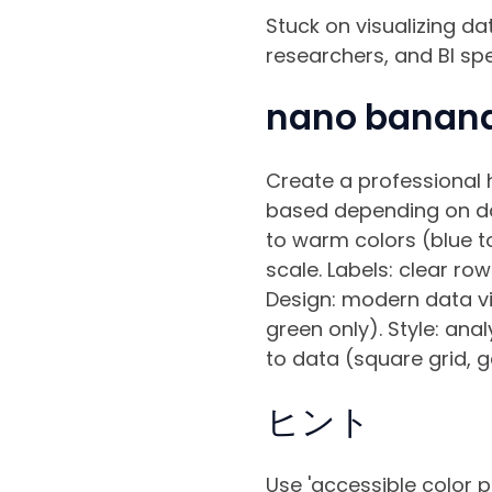
Stuck on visualizing d
researchers, and BI spe
nano bana
Create a professional h
based depending on dat
to warm colors (blue to
scale. Labels: clear ro
Design: modern data vis
green only). Style: ana
to data (square grid, 
ヒント
Use 'accessible color pa