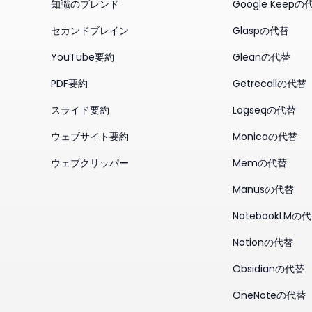
知識のブレンド
Google Keepの
セカンドブレイン
Glaspの代替
YouTube要約
Gleanの代替
PDF要約
Getrecallの代替
スライド要約
Logseqの代替
ウェブサイト要約
Monicaの代替
ウェブクリッパー
Memの代替
Manusの代替
NotebookLMの
Notionの代替
Obsidianの代替
OneNoteの代替