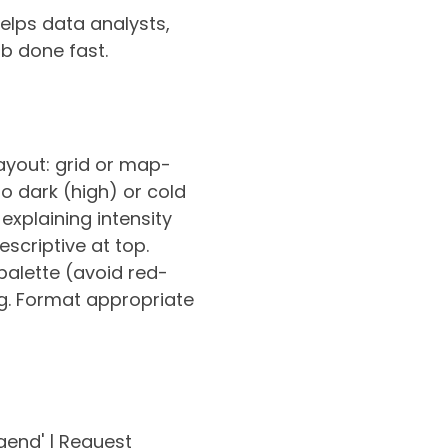
elps data analysts,
ob done fast.
Layout: grid or map-
o dark (high) or cold
explaining intensity
escriptive at top.
 palette (avoid red-
ng. Format appropriate
egend' | Request