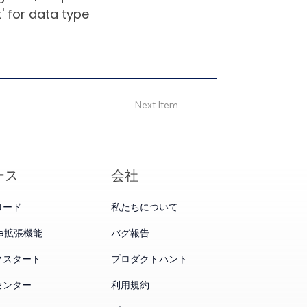
' for data type
Next Item
ース
会社
ロード
私たちについて
me拡張機能
バグ報告
クスタート
プロダクトハント
センター
利用規約