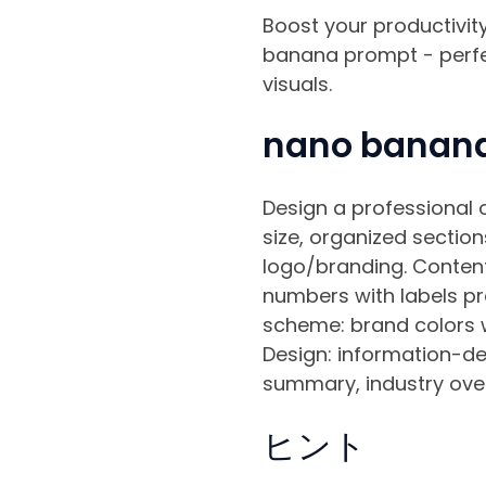
Boost your productivity
banana prompt - perfec
visuals.
nano bana
Design a professional 
size, organized sections
logo/branding. Content 
numbers with labels pro
scheme: brand colors w
Design: information-de
summary, industry overv
ヒント