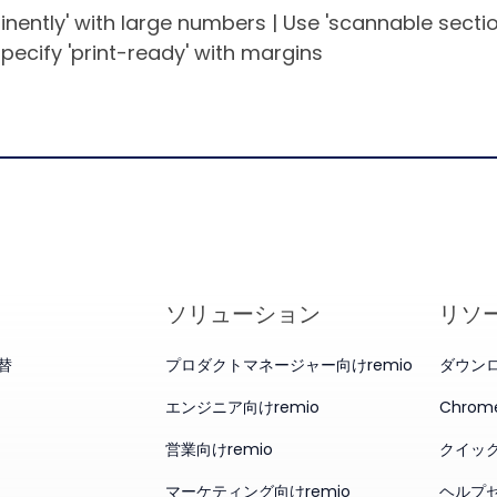
inently' with large numbers | Use 'scannable sectio
Specify 'print-ready' with margins
ソリューション
リソ
代替
プロダクトマネージャー向けremio
ダウン
エンジニア向けremio
Chro
営業向けremio
クイッ
マーケティング向けremio
ヘルプ