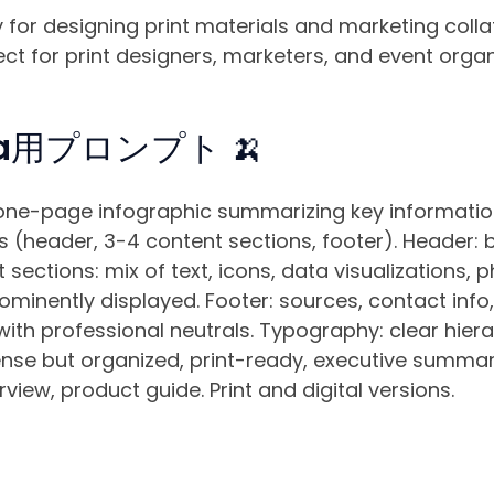
 for designing print materials and marketing colla
t for print designers, marketers, and event organ
na用プロンプト 🍌
one-page infographic summarizing key information
 (header, 3-4 content sections, footer). Header: bol
sections: mix of text, icons, data visualizations, p
minently displayed. Footer: sources, contact info,
ith professional neutrals. Typography: clear hiera
nse but organized, print-ready, executive summary 
iew, product guide. Print and digital versions.