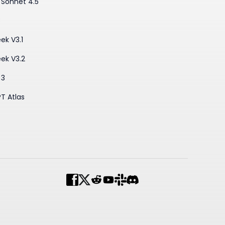
 Sonnet 4.5
3
ek V3.1
ek V3.2
 3
T Atlas