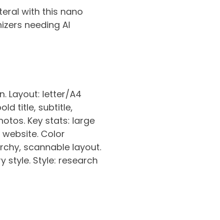
teral with this nano
izers needing AI
. Layout: letter/A4
d title, subtitle,
hotos. Key stats: large
 website. Color
rchy, scannable layout.
style. Style: research