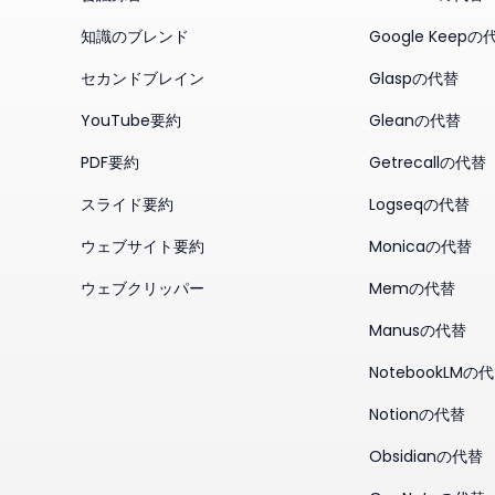
知識のブレンド
Google Keepの
セカンドブレイン
Glaspの代替
YouTube要約
Gleanの代替
PDF要約
Getrecallの代替
スライド要約
Logseqの代替
ウェブサイト要約
Monicaの代替
ウェブクリッパー
Memの代替
Manusの代替
NotebookLMの
Notionの代替
Obsidianの代替