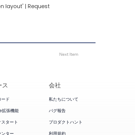
n layout' | Request
Next Item
ース
会社
ロード
私たちについて
me拡張機能
バグ報告
クスタート
プロダクトハント
センター
利用規約