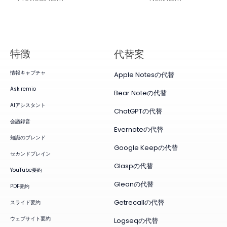
特徴
代替案
情報キャプチャ
Apple Notesの代替
Ask remio
Bear Noteの代替
AIアシスタント
ChatGPTの代替
会議録音
Evernoteの代替
知識のブレンド
Google Keepの代替
セカンドブレイン
Glaspの代替
YouTube要約
Gleanの代替
PDF要約
Getrecallの代替
スライド要約
ウェブサイト要約
Logseqの代替