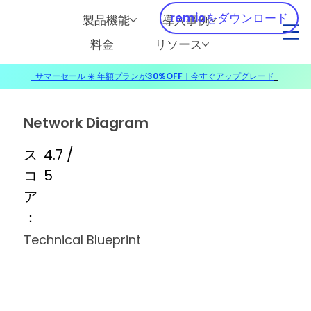
remioをダウンロード
製品機能
導入事例
料金
リソース
サマーセール ☀️ 年額プランが30%OFF｜今すぐアップグレード
​
Network Diagram
ス
4.7 /
コ
5
ア
：
Technical Blueprint