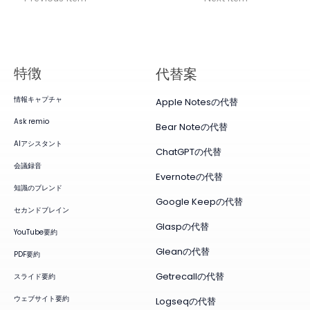
特徴
代替案
情報キャプチャ
Apple Notesの代替
Ask remio
Bear Noteの代替
AIアシスタント
ChatGPTの代替
会議録音
Evernoteの代替
知識のブレンド
Google Keepの代替
セカンドブレイン
Glaspの代替
YouTube要約
Gleanの代替
PDF要約
Getrecallの代替
スライド要約
ウェブサイト要約
Logseqの代替