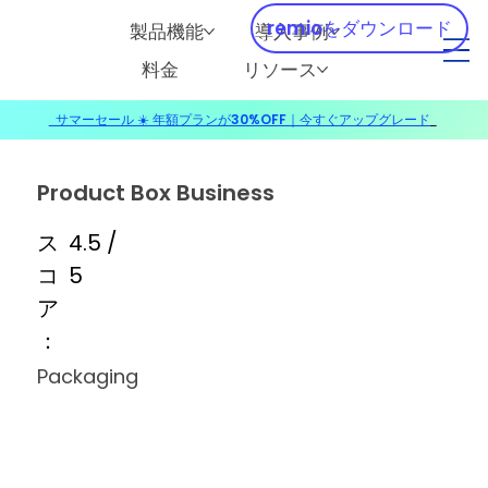
remioをダウンロード
製品機能
導入事例
料金
リソース
サマーセール ☀️ 年額プランが30%OFF｜今すぐアップグレード
​
Product Box Business
ス
4.5 /
コ
5
ア
：
Packaging