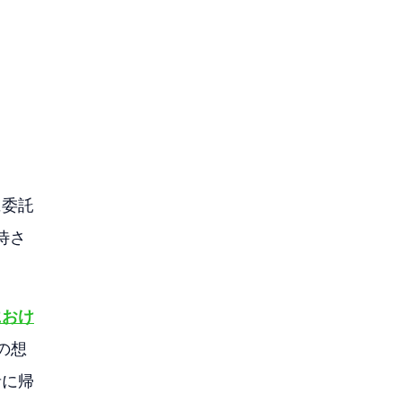
に委託
待さ
におけ
の想
者に帰