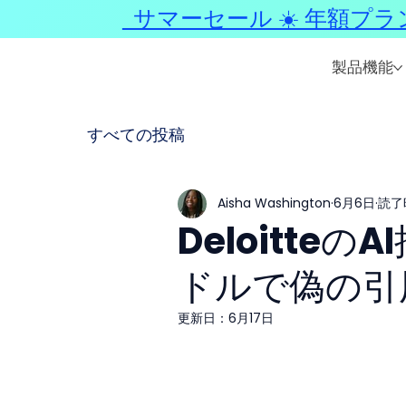
サマーセール ☀️ 年額プラ
製品機能
すべての投稿
Aisha Washington
6月6日
読了時
Deloitte
ドルで偽の引
更新日：
6月17日