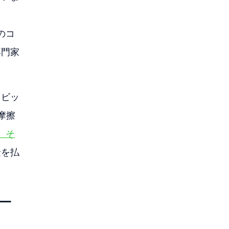
のコ
専門家
。
「ビッ
摩擦
、そ
金を払
ー