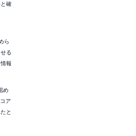
いと確
めら
させる
。情報
認め
のコア
れたと