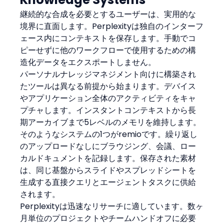
継続的な合成を必要とするユーザーは、実用的な
境界に直面します。Perplexityは独自のインターフ
ェース内にコンテキストを保存します。手動でコ
ピーせずに他のワークフローで使用するための構
造化データをエクスポートしません。
パーソナルナレッジマネジメント向けに構築され
たツールは異なる前提から始まります。デバイス
やアプリケーション全体のアクティビティをキャ
プチャします。インスタントコンテキストから長
期アーカイブまで5レベルのメモリを維持します。
そのようなシステムの1つがremioです。繰り返し
のアップロードなしにブラウジング、会議、ロー
カルドキュメントを記録します。保存された素材
は、同じ基盤からスライドやスプレッドシートを
生成する直接クエリとエージェントタスクに供給
されます。
Perplexityは迅速なリサーチに適しています。数ヶ
月単位のプロジェクトやチームハンドオフに必要