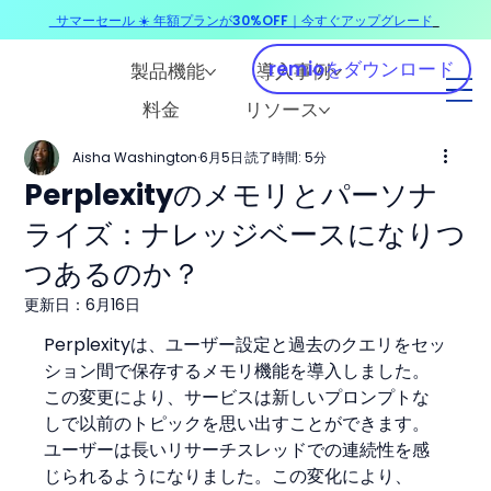
サマーセール ☀️ 年額プランが30%OFF｜今すぐアップグレード
​
remioをダウンロード
製品機能
導入事例
料金
リソース
Aisha Washington
6月5日
読了時間: 5分
Perplexityのメモリとパーソナ
ライズ：ナレッジベースになりつ
つあるのか？
更新日：
6月16日
Perplexityは、ユーザー設定と過去のクエリをセッ
ション間で保存するメモリ機能を導入しました。
この変更により、サービスは新しいプロンプトな
しで以前のトピックを思い出すことができます。
ユーザーは長いリサーチスレッドでの連続性を感
じられるようになりました。この変化により、