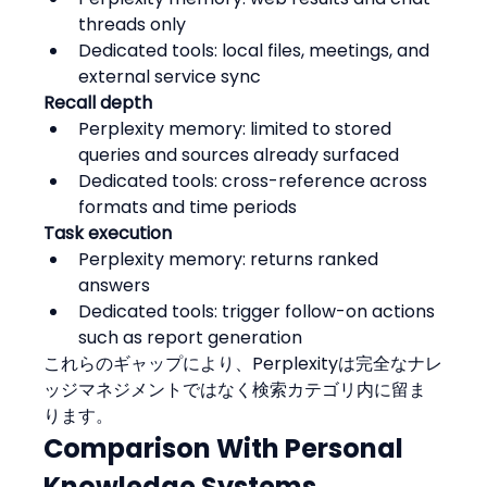
threads only
Dedicated tools: local files, meetings, and 
external service sync
Recall depth
Perplexity memory: limited to stored 
queries and sources already surfaced
Dedicated tools: cross-reference across 
formats and time periods
Task execution
Perplexity memory: returns ranked 
answers
Dedicated tools: trigger follow-on actions 
such as report generation
これらのギャップにより、Perplexityは完全なナレ
ッジマネジメントではなく検索カテゴリ内に留ま
ります。
Comparison With Personal 
Knowledge Systems