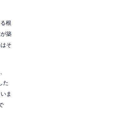
する根
体が築
場はそ
m、
した
ていま
で