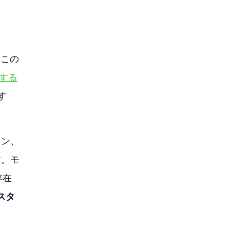
、この
する
す
ョン、
す。モ
存在
スタ