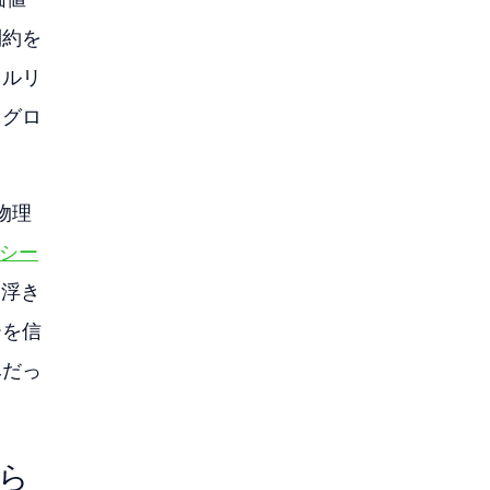
制約を
ャルリ
とグロ
物理
シー
を浮き
ーを信
みだっ
がら