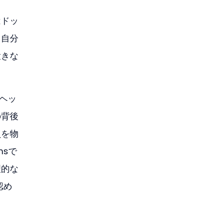
はドッ
、自分
大きな
ヘッ
の背後
員を物
msで
理的な
認め