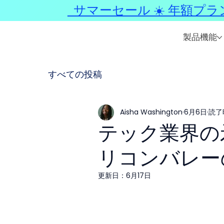
サマーセール ☀️ 年額プラ
製品機能
すべての投稿
Aisha Washington
6月6日
読了
テック業界の
リコンバレー
更新日：
6月17日