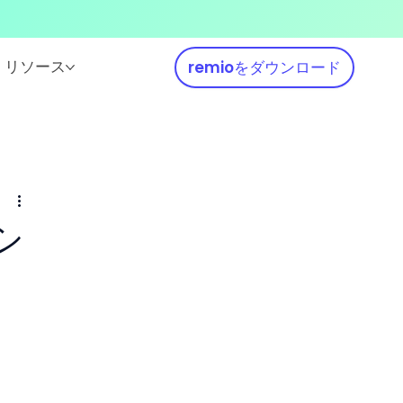
リソース
remioをダウンロード
シ