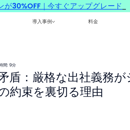
ンが30%OFF｜今すぐアップグレード
​
導入事例
料金
時間: 9分
矛盾：厳格な出社義務が
の約束を裏切る理由