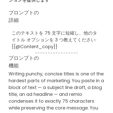
プロンプトの
詳細
このテキストを 75 文字に短縮し、他のタ
イトル オプションを 3 つ教えてください:
{{@Content_copy}}
プロンプトの
機能
Writing punchy, concise titles is one of the
hardest parts of marketing. You paste in a
block of text — a subject line draft, a blog
title, an ad headline — and remio
condenses it to exactly 75 characters
while preserving the core message. You