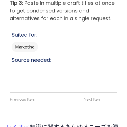
Tip 3:
Paste in multiple draft titles at once
to get condensed versions and
alternatives for each in a single request.
Suited for:
Marketing
Source needed:
Previous Item
Next Item
レミオは
知識に関するあらゆるニーズを満