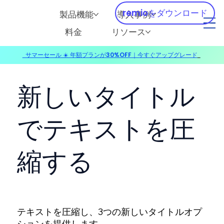
remioをダウンロード
製品機能
導入事例
料金
リソース
サマーセール ☀️ 年額プランが30%OFF｜今すぐアップグレード
​
新しいタイトル
でテキストを圧
縮する
テキストを圧縮し、3つの新しいタイトルオプ
ションを提供します