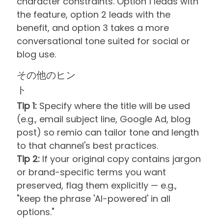
character constraints. Option 1 leads with
the feature, option 2 leads with the
benefit, and option 3 takes a more
conversational tone suited for social or
blog use.
その他のヒン
ト
Tip 1:
Specify where the title will be used
(e.g., email subject line, Google Ad, blog
post) so remio can tailor tone and length
to that channel's best practices.
Tip 2:
If your original copy contains jargon
or brand-specific terms you want
preserved, flag them explicitly — e.g.,
"keep the phrase 'AI-powered' in all
options."