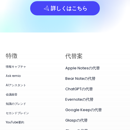
詳しくはこちら
特徴
代替案
情報キャプチャ
Apple Notesの代替
Ask remio
Bear Noteの代替
AIアシスタント
ChatGPTの代替
会議録音
Evernoteの代替
知識のブレンド
Google Keepの代替
セカンドブレイン
Glaspの代替
YouTube要約