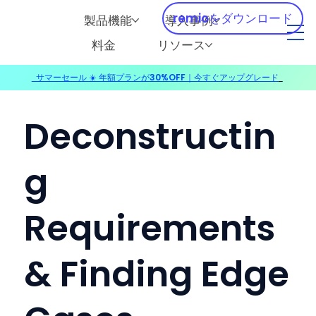
remioをダウンロード
製品機能
導入事例
料金
リソース
サマーセール ☀️ 年額プランが30%OFF｜今すぐアップグレード
​
Deconstructin
g
Requirements
& Finding Edge