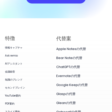
特徴
代替案
情報キャプチャ
Apple Notesの代替
Ask remio
Bear Noteの代替
AIアシスタント
ChatGPTの代替
会議録音
Evernoteの代替
知識のブレンド
Google Keepの代替
セカンドブレイン
Glaspの代替
YouTube要約
Gleanの代替
PDF要約
Getrecallの代替
スライド要約