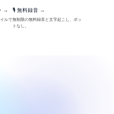
 →
🎙️ 無料録音 →
イルで
無制限の無料録音と文字起こし、ボッ
トなし。
。