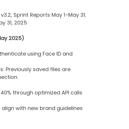
3.2, Sprint Reports May 1–May 31;
ay 31, 2025
May 2025)
thenticate using Face ID and
: Previously saved files are
ection.
40% through optimized API calls
align with new brand guidelines