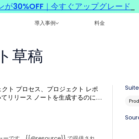
ンが30%OFF｜今すぐアップグレード
​
導入事例
料金
ト草稿
Suite
クト プロセス、プロジェクト レポ
てリリース ノートを生成するのに役
Prod
を選択できます。
Sour
す。{{@resource}} で提供され