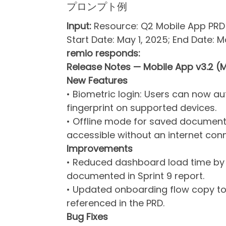
プロンプト例
Input:
Resource: Q2 Mobile App PRD v
Start Date: May 1, 2025; End Date: M
remio responds:
Release Notes — Mobile App v3.2 (
New Features
• Biometric login: Users can now au
fingerprint on supported devices.
• Offline mode for saved documents
accessible without an internet conn
Improvements
• Reduced dashboard load time by 
documented in Sprint 9 report.
• Updated onboarding flow copy to 
referenced in the PRD.
Bug Fixes