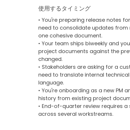
使用するタイミング
• You're preparing release notes 
need to consolidate updates from m
one cohesive document.
• Your team ships biweekly and you
project documents against the pre
changed.
• Stakeholders are asking for a c
need to translate internal technica
language.
• You're onboarding as a new PM a
history from existing project docu
• End-of-quarter review requires a
across several workstreams.