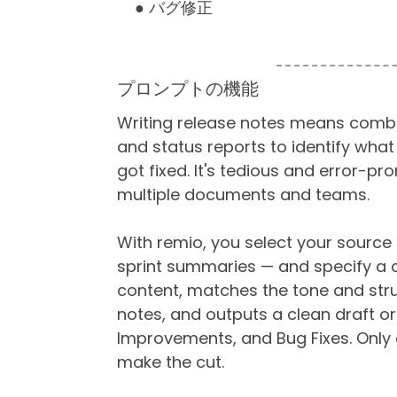
● バグ修正
プロンプトの機能
Writing release notes means combin
and status reports to identify wha
got fixed. It's tedious and error-p
multiple documents and teams.
With remio, you select your source
sprint summaries — and specify a 
content, matches the tone and stru
notes, and outputs a clean draft o
Improvements, and Bug Fixes. Only
make the cut.