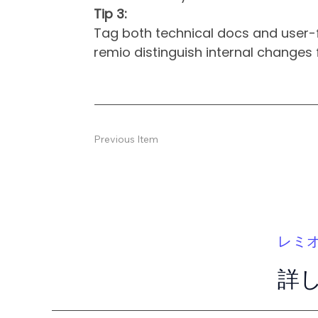
Tip 3:
Tag both technical docs and user-
remio distinguish internal change
Previous Item
レミ
詳