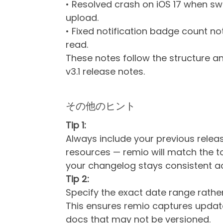
• Resolved crash on iOS 17 when sw
upload.
• Fixed notification badge count n
read.
These notes follow the structure an
v3.1 release notes.
その他のヒント
Tip 1:
Always include your previous relea
resources — remio will match the ton
your changelog stays consistent ac
Tip 2:
Specify the exact date range rathe
This ensures remio captures update
docs that may not be versioned.