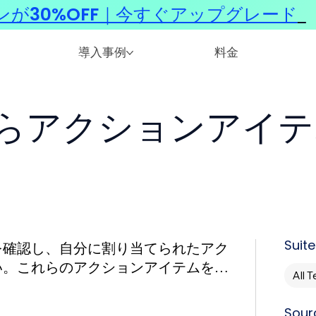
ンが30%OFF｜今すぐアップグレード
​
導入事例
料金
らアクションアイテ
Suite
を確認し、自分に割り当てられたアク
い。これらのアクションアイテムを明
All 
Sour