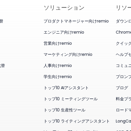
ソリューション
リソ
代替
プロダクトマネージャー向けremio
ダウン
エンジニア向けremio
Chro
営業向けremio
クイッ
マーケティング向けremio
ヘルプ
代替
人事向けremio
コミュ
学生向けremio
プロン
トップ10 AIアシスタント
ブログ
トップ10 ミーティングツール
料金プ
トップ10 生産性ツール
ロード
トップ10 ライティングアシスタント
LongCa