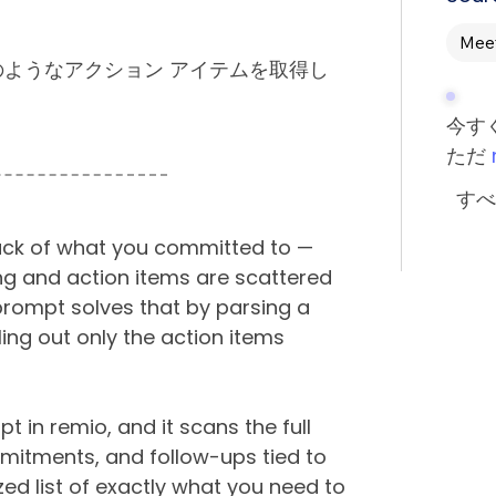
Meet
} からどのようなアクション アイテムを取得し
今す
ただ
すべ
track of what you committed to —
ng and action items are scattered
prompt solves that by parsing a
ling out only the action items
t in remio, and it scans the full
mmitments, and follow-ups tied to
ed list of exactly what you need to