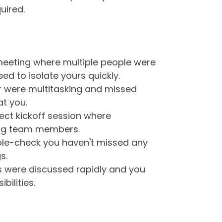
uired.
 meeting where multiple people were
ed to isolate yours quickly.
r were multitasking and missed
at you.
ject kickoff session where
ong team members.
uble-check you haven't missed any
s.
eps were discussed rapidly and you
bilities.