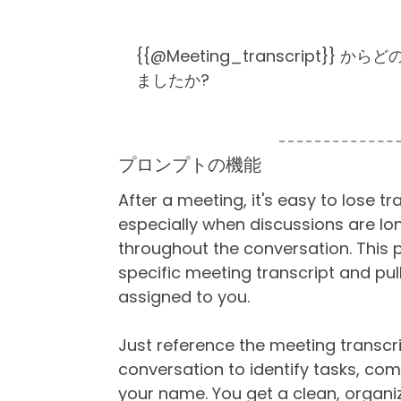
{{@Meeting_transcript}
ましたか?
プロンプトの機能
After a meeting, it's easy to lose 
especially when discussions are lo
throughout the conversation. This 
specific meeting transcript and pul
assigned to you.
Just reference the meeting transcrip
conversation to identify tasks, co
your name. You get a clean, organiz