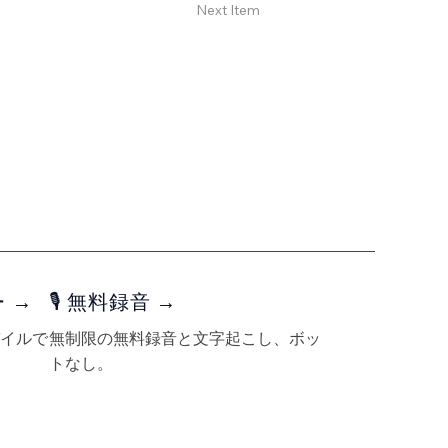
Next Item
 →
🎙️ 無料録音 →
イルで
無制限の無料録音と文字起こし、ボッ
トなし。