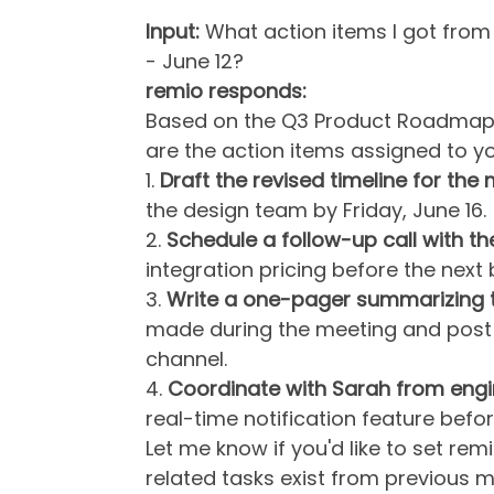
Input:
What action items I got fro
- June 12?
remio responds:
Based on the Q3 Product Roadmap 
are the action items assigned to yo
1.
Draft the revised timeline for the
the design team by Friday, June 16.
2.
Schedule a follow-up call with th
integration pricing before the next
3.
Write a one-pager summarizing th
made during the meeting and post 
channel.
4.
Coordinate with Sarah from engi
real-time notification feature befor
Let me know if you'd like to set rem
related tasks exist from previous m