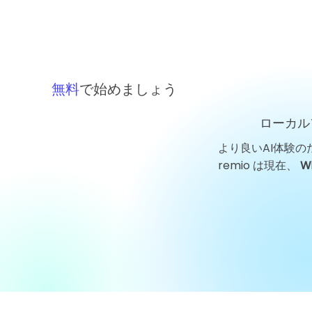
無料
で始めましょう
ローカル
より良いAI体験の
remio は現在、
W