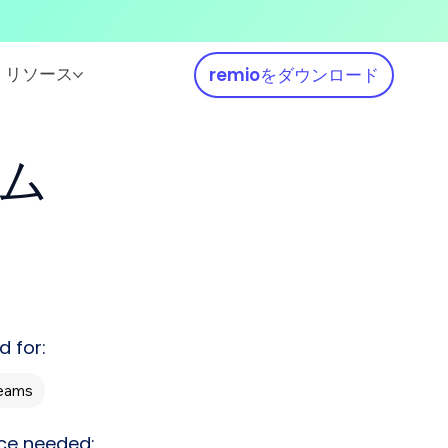
リソース
remioをダウンロード
ム
d for:
Teams
ce needed: