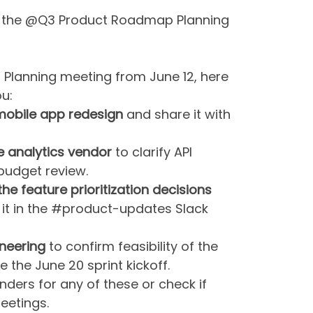
m the @Q3 Product Roadmap Planning
Planning meeting from June 12, here
u:
 mobile app redesign
and share it with
e analytics vendor
to clarify API
 budget review.
e feature prioritization decisions
it in the #product-updates Slack
neering
to confirm feasibility of the
e the June 20 sprint kickoff.
inders for any of these or check if
eetings.