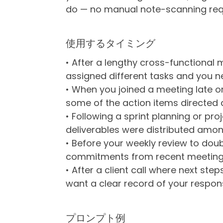
do — no manual note-scanning req
使用するタイミング
• After a lengthy cross-functional
assigned different tasks and you ne
• When you joined a meeting late o
some of the action items directed 
• Following a sprint planning or pro
deliverables were distributed am
• Before your weekly review to do
commitments from recent meeting
• After a client call where next st
want a clear record of your responsi
プロンプト例