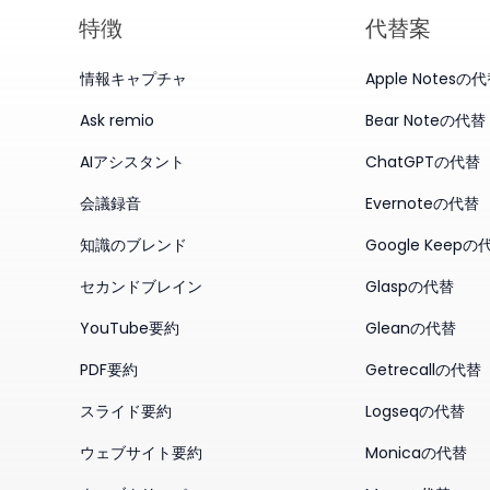
特徴
代替案
情報キャプチャ
Apple Notesの
Ask remio
Bear Noteの代替
AIアシスタント
ChatGPTの代替
会議録音
Evernoteの代替
知識のブレンド
Google Keepの
セカンドブレイン
Glaspの代替
YouTube要約
Gleanの代替
PDF要約
Getrecallの代替
スライド要約
Logseqの代替
ウェブサイト要約
Monicaの代替