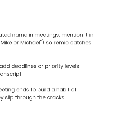
ated name in meetings, mention it in
r Mike or Michael") so remio catches
 add deadlines or priority levels
anscript.
eting ends to build a habit of
 slip through the cracks.