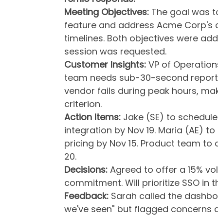
Meeting Objectives:
The goal was t
feature and address Acme Corp's c
timelines. Both objectives were ad
session was requested.
Customer Insights:
VP of Operations
team needs sub-30-second report g
vendor fails during peak hours, mak
criterion.
Action Items:
Jake (SE) to schedule
integration by Nov 19. Maria (AE) t
pricing by Nov 15. Product team to
20.
Decisions:
Agreed to offer a 15% vo
commitment. Will prioritize SSO in t
Feedback:
Sarah called the dashboa
we've seen" but flagged concerns 