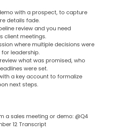
 demo with a prospect, to capture
re details fade.
peline review and you need
s client meetings.
ession where multiple decisions were
or leadership.
ly review what was promised, who
eadlines were set.
 with a key account to formalize
n next steps.
rom a sales meeting or demo: @Q4
ber 12 Transcript