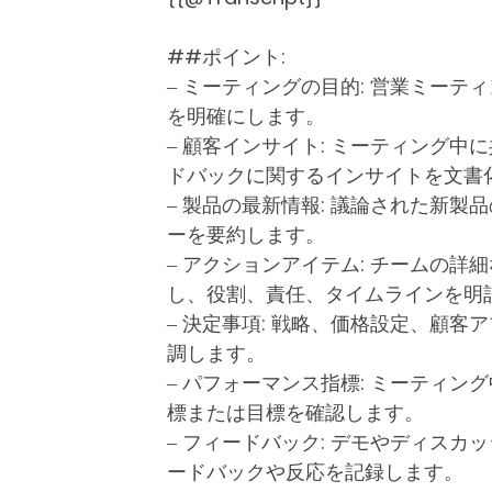
##ポイント:
‒ ミーティングの目的: 営業ミー
を明確にします。
‒ 顧客インサイト: ミーティング
ドバックに関するインサイトを文書
‒ 製品の最新情報: 議論された新
ーを要約します。
‒ アクションアイテム: チームの
し、役割、責任、タイムラインを明
‒ 決定事項: 戦略、価格設定、顧
調します。
‒ パフォーマンス指標: ミーティ
標または目標を確認します。
‒ フィードバック: デモやディス
ードバックや反応を記録します。