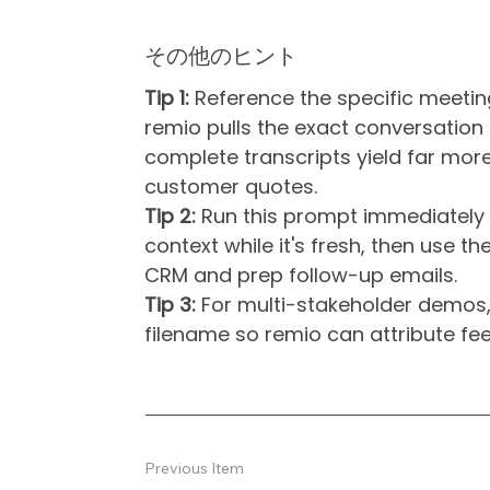
その他のヒント
Tip 1:
Reference the specific meetin
remio pulls the exact conversation 
complete transcripts yield far mor
customer quotes.
Tip 2:
Run this prompt immediately a
context while it's fresh, then use t
CRM and prep follow-up emails.
Tip 3:
For multi-stakeholder demos, 
filename so remio can attribute fe
Previous Item