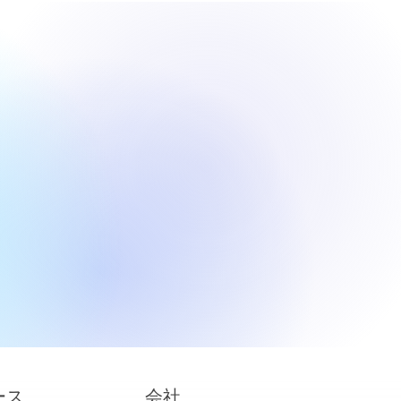
。
ース
会社