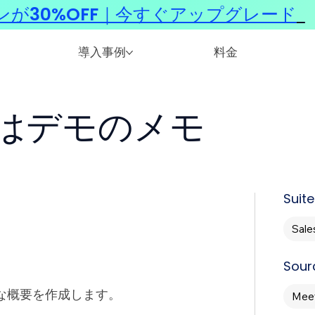
ンが30%OFF｜今すぐアップグレード
​
導入事例
料金
はデモのメモ
Suite
Sale
Sour
な概要を作成します。
Meet