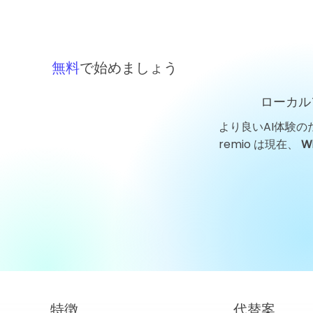
無料
で始めましょう
ローカル
より良いAI体験の
remio は現在、
W
特徴
代替案