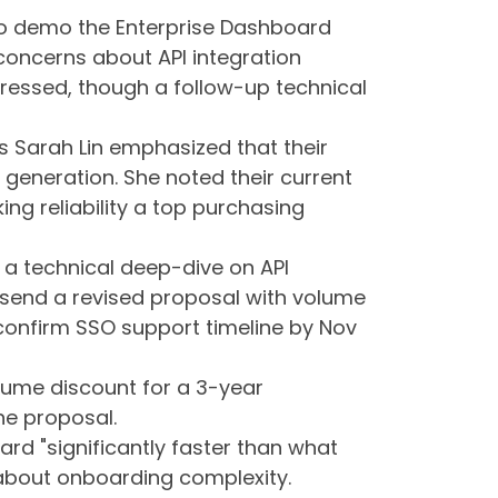
o demo the Enterprise Dashboard
oncerns about API integration
dressed, though a follow-up technical
 Sarah Lin emphasized that their
eneration. She noted their current
ing reliability a top purchasing
 a technical deep-dive on API
o send a revised proposal with volume
 confirm SSO support timeline by Nov
lume discount for a 3-year
he proposal.
rd "significantly faster than what
about onboarding complexity.