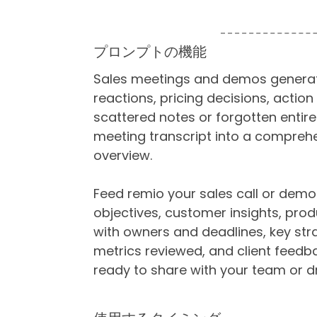
プロンプトの機能
Sales meetings and demos generate
reactions, pricing decisions, action
scattered notes or forgotten entir
meeting transcript into a comprehe
overview.
Feed remio your sales call or demo 
objectives, customer insights, pro
with owners and deadlines, key str
metrics reviewed, and client feedb
ready to share with your team or d