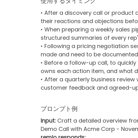
使用するタイミング
• After a discovery call or product
their reactions and objections befo
• When preparing a weekly sales pi
structured summaries of every rep'
• Following a pricing negotiation s
made and need to be documented f
• Before a follow-up call, to quick
owns each action item, and what d
• After a quarterly business review
customer feedback and agreed-upo
プロンプト例
Input:
Craft a detailed overview f
Demo Call with Acme Corp - Novem
remio responds: