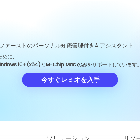
ファーストのパーソナル知識管理付きAIアシスタント
ために、
indows 10+ (x64)
と
M-Chip Mac のみ
をサポートしています
今すぐレミオを入手
ソリューション
リソ