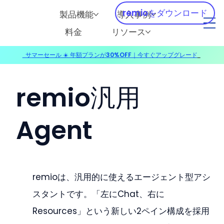
remioをダウンロード
製品機能
導入事例
料金
リソース
サマーセール ☀️ 年額プランが30%OFF｜今すぐアップグレード
​
remio汎用
Agent
remioは、汎用的に使えるエージェント型アシ
スタントです。「左にChat、右に
Resources」という新しい2ペイン構成を採用