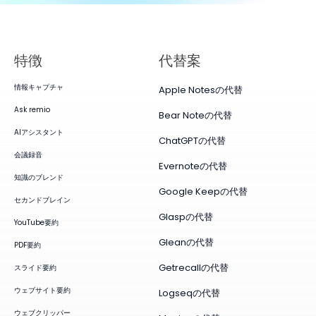
特徴
代替案
情報キャプチャ
Apple Notesの代替
Ask remio
Bear Noteの代替
AIアシスタント
ChatGPTの代替
会議録音
Evernoteの代替
知識のブレンド
Google Keepの代替
セカンドブレイン
Glaspの代替
YouTube要約
Gleanの代替
PDF要約
Getrecallの代替
スライド要約
ウェブサイト要約
Logseqの代替
ウェブクリッパー