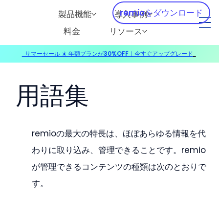
remioをダウンロード
製品機能
導入事例
料金
リソース
サマーセール ☀️ 年額プランが30%OFF｜今すぐアップグレード
​
用語集
remioの最大の特長は、ほぼあらゆる情報を代
わりに取り込み、管理できることです。remio
が管理できるコンテンツの種類は次のとおりで
す。