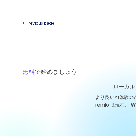
< Previous page
無料
で始めましょう
ローカル
より良いAI体験の
remio は現在、
W