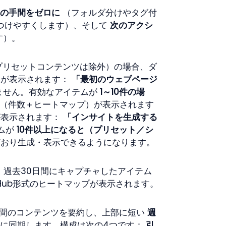
の手間をゼロに
 （フォルダ分けやタグ付
見つけやすくします）、そして 
次のアクシ
す）。
プリセットコンテンツは除外）の場合、ダ
が表示されます： 
「最初のウェブページ
ません。有効なアイテムが 
1～10件の場
計（件数＋ヒートマップ）が表示されます
表示されます： 
「インサイトを生成する
ムが 
10件以上になると（プリセット／シ
どおり生成・表示できるようになります。
：過去30日間にキャプチャしたアイテム
Hub形式のヒートマップが表示されます。
日間のコンテンツを要約し、上部に短い 
週
ジに同期します。構成は次の4つです： 
引