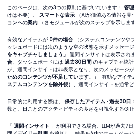
このページは、次の3つの原則に基づいています： 
管理
けは不要）、 
スマートな表示
 （AIが価値ある情報を
ョンへの案内
 （各モジュールが次のステップを示しま
有効なアイテムが 
0件の場合
 （システムコンテンツや
ッシュボードには次のような空の状態を示すメッセージ
をキャプチャしましょう」
 週間インサイトは表示され
合
、ダッシュボードには 
過去30日間
 のキャプチャ統
が、週間インサイトは非表示となり、次のメッセージが
ためのコンテンツが不足しています。」
  有効なアイテ
ステムコンテンツを除外後）
、週間インサイトを通常
日常的に利用する際は、 
保存したアイテム · 過去30日
数と、日ごとのアクティビティの多さを可視化するGit
「 
週間インサイト
 」が利用できる場合、LLMが過去7
間／デイリー引用
 を追加し、結果をAskのホームペー