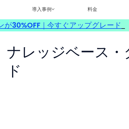
導入事例
料金
ンが30%OFF｜今すぐアップグレード
​
ナレッジベース・
ド