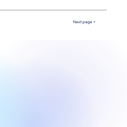
Next page >
。