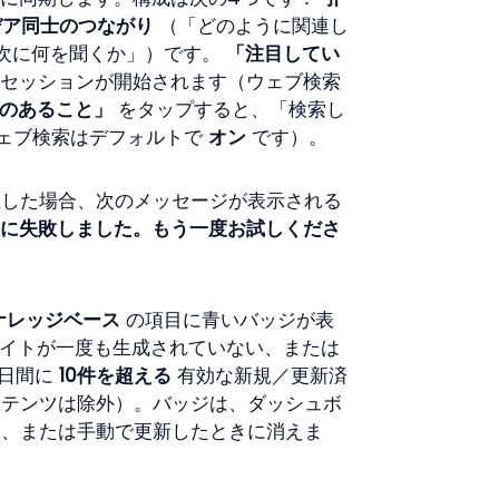
デア同士のつながり
 （「どのように関連し
「次に何を聞くか」）です。 
「注目してい
kセッションが開始されます（ウェブ検索
のあること」
 をタップすると、「検索し
ェブ検索はデフォルトで 
オン
 です）。
生した場合、次のメッセージが表示される
生成に失敗しました。もう一度お試しくださ
ナレッジベース
 の項目に青いバッジが表
サイトが一度も生成されていない、または
日間に 
10件を超える
 有効な新規／更新済
ンテンツは除外）。バッジは、ダッシュボ
き、または手動で更新したときに消えま