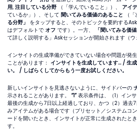
用
, 
注目している分野
 （「学んでいること」）、 
アイ
ているか」）、そして 
聞いてみる価値のあること
 （
る分野」
 をタップすると、そのトピックを要約するAs
はデフォルトで 
オフ
 です）。一方、 
「聞いてみる価値
て詳しく説明する」Askセッションが開始されます（ウ
インサイトの生成準備ができていない場合や問題が発
ことがあります： 
インサイトを生成しています… / 
い。 / しばらくしてからもう一度お試しください。
新しいインサイトを見逃さないように、サイドバーの 
示されることがあります。 
“1”
 表示条件は、（1）イン
最後の生成から7日以上経過しており、かつ（2）過去7
みアイテムがある場合です（プリセット／システムコ
ードを開いたとき、インサイトが正常に生成されたと
す。